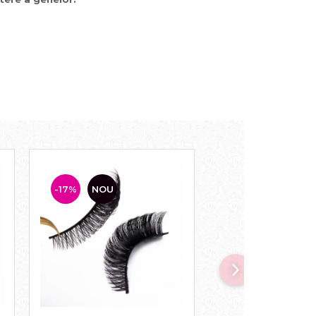
-17%
NOU
-17%