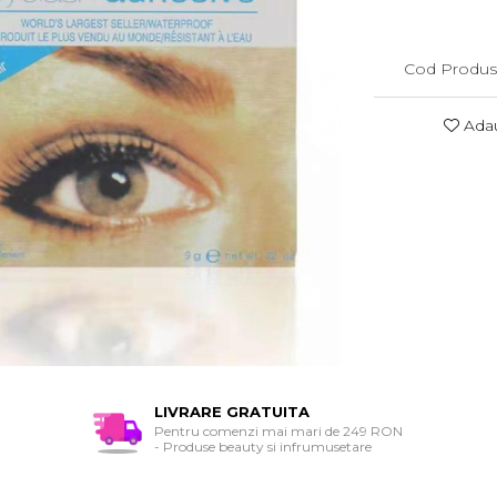
Cod Produs
Adau
LIVRARE GRATUITA
Pentru comenzi mai mari de 249 RON
- Produse beauty si infrumusetare