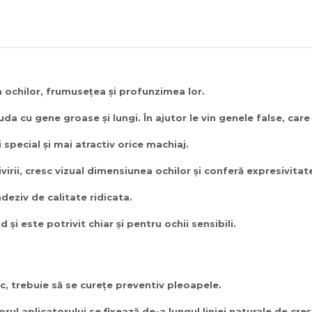
a ochilor, frumusețea și profunzimea lor.
da cu gene groase și lungi. În ajutor le vin genele false, car
special și mai atractiv orice machiaj.
irii, cresc vizual dimensiunea ochilor și conferă expresivitate
deziv de calitate ridicata.
și este potrivit chiar și pentru ochii sensibili.
c, trebuie să se curețe preventiv pleoapele.
orul aplicatorului se fixează de-a lungul liniei naturale de cre