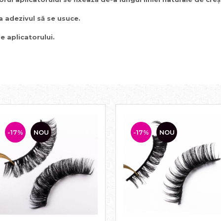
 adezivul să se usuce.
e aplicatorului.
-17%
NOU
-17%
NOU