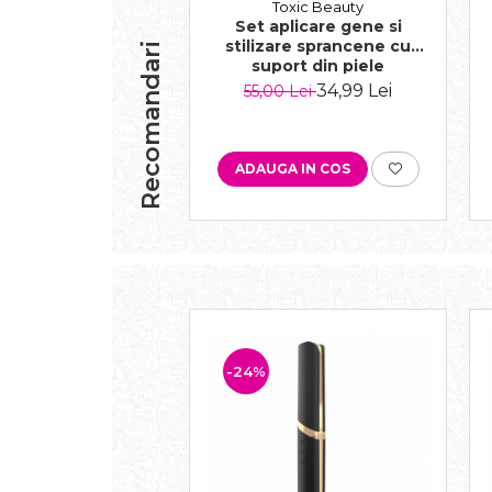
Toxic Beauty
Set aplicare gene si
stilizare sprancene cu
Recomandari
suport din piele
ecologica, negru
34,99 Lei
55,00 Lei
ADAUGA IN COS
-24%