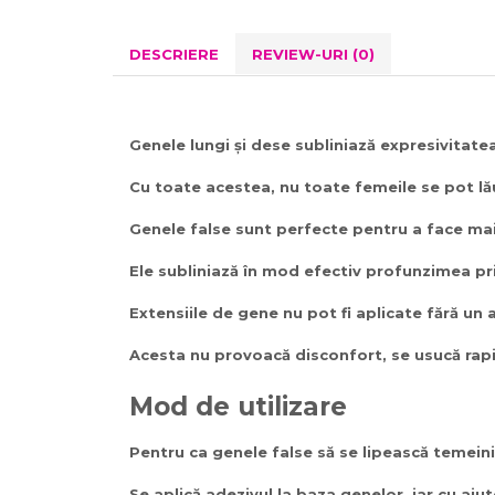
DESCRIERE
REVIEW-URI
(0)
Genele lungi și dese subliniază expresivitate
Cu toate acestea, nu toate femeile se pot lău
Genele false sunt perfecte pentru a face mai 
Ele subliniază în mod efectiv profunzimea priv
Extensiile de gene nu pot fi aplicate fără un a
Acesta nu provoacă disconfort, se usucă rapid 
Mod de utilizare
Pentru ca genele false să se lipească temeini
Se aplică adezivul la baza genelor, iar cu ajut