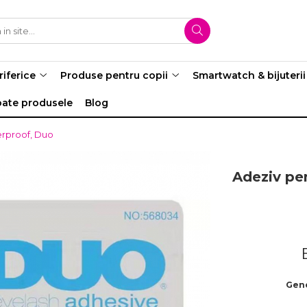
riferice
Produse pentru copii
Smartwatch & bijuterii
oate produsele
Blog
erproof, Duo
Adeziv pe
Gene