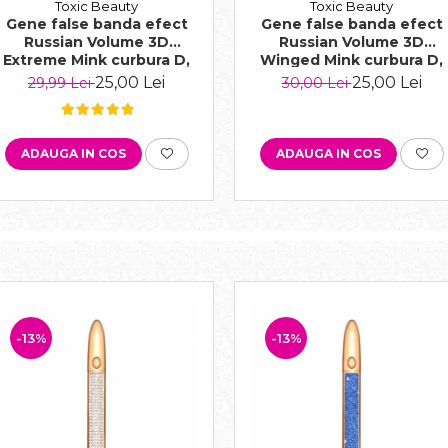
Toxic Beauty
Toxic Beauty
Gene false banda efect
Gene false banda efect
Russian Volume 3D
Russian Volume 3D
Extreme Mink curbura D,
Winged Mink curbura D,
negru
negru
25,00 Lei
25,00 Lei
29,99 Lei
30,00 Lei
ADAUGA IN COS
ADAUGA IN COS
-13%
-13%