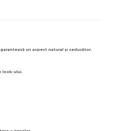
e garantează un aspect natural și seducător.
 look-ului.
ștere a genelor.