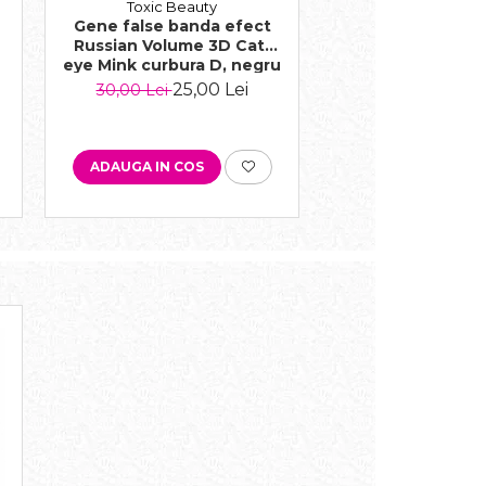
Toxic Beauty
Toxic Beau
Gene false banda efect
Gene false band
Russian Volume 3D Cat-
Russian Volume 3
eye Mink curbura D, negru
Cat-eye Mink cu
negru
25,00 Lei
25,0
30,00 Lei
30,00 Lei
ADAUGA IN COS
ADAUGA IN COS