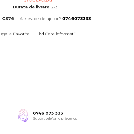
STOC EPUIZAT
Durata de livrare:
2-3
:
C376
Ai nevoie de ajutor?
0746073333
ga la Favorite
Cere informatii
0746 073 333
Suport telefonic prietenos