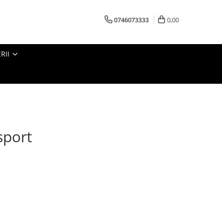
0746073333
0,00
RII
sport