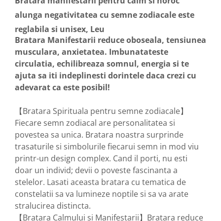
Bratara manifestarii pentru calm si noroc
alunga negativitatea cu semne zodiacale este
reglabila si unisex, Leu
Bratara Manifestarii reduce oboseala, tensiunea
musculara, anxietatea. Imbunatateste
circulatia, echilibreaza somnul, energia si te
ajuta sa iti indeplinesti dorintele daca crezi cu
adevarat ca este posibil!
【Bratara Spirituala pentru semne zodiacale】
Fiecare semn zodiacal are personalitatea si
povestea sa unica. Bratara noastra surprinde
trasaturile si simbolurile fiecarui semn in mod viu
printr-un design complex. Cand il porti, nu esti
doar un individ; devii o poveste fascinanta a
stelelor. Lasati aceasta bratara cu tematica de
constelatii sa va lumineze noptile si sa va arate
stralucirea distincta.
【Bratara Calmului si Manifestarii】Bratara reduce