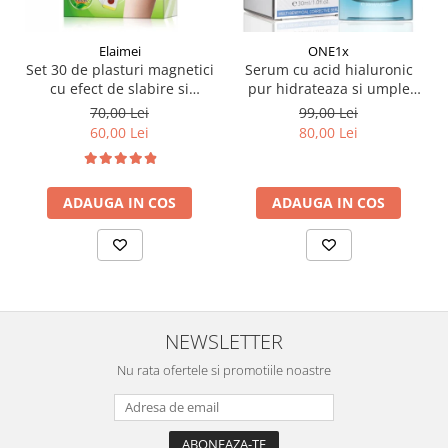
Elaimei
ONE1x
Set 30 de plasturi magnetici
Serum cu acid hialuronic
cu efect de slabire si
pur hidrateaza si umple
detoxifiere a organismului
ridurile, 30 ml
70,00 Lei
99,00 Lei
ingrediente naturale
60,00 Lei
80,00 Lei
ADAUGA IN COS
ADAUGA IN COS
NEWSLETTER
Nu rata ofertele si promotiile noastre