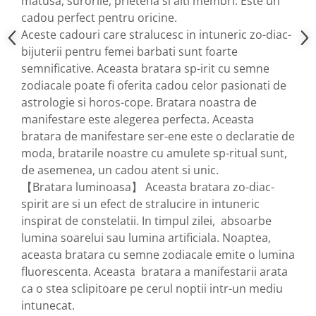
matusa, surorile, prietena si alti membri. Este un
cadou perfect pentru oricine.
Aceste cadouri care stralucesc in intuneric zo-diac-
bijuterii pentru femei barbati sunt foarte
semnificative. Aceasta bratara sp-irit cu semne
zodiacale poate fi oferita cadou celor pasionati de
astrologie si horos-cope. Bratara noastra de
manifestare este alegerea perfecta. Aceasta
bratara de manifestare ser-ene este o declaratie de
moda, bratarile noastre cu amulete sp-ritual sunt,
de asemenea, un cadou atent si unic.
【Bratara luminoasa】 Aceasta bratara zo-diac-
spirit are si un efect de stralucire in intuneric
inspirat de constelatii. In timpul zilei, absoarbe
lumina soarelui sau lumina artificiala. Noaptea,
aceasta bratara cu semne zodiacale emite o lumina
fluorescenta. Aceasta bratara a manifestarii arata
ca o stea sclipitoare pe cerul noptii intr-un mediu
intunecat.