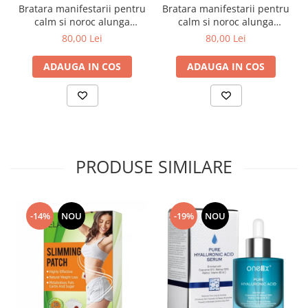
Bratara manifestarii pentru
Bratara manifestarii pentru
calm si noroc alunga
calm si noroc alunga
negativitatea cu semne
negativitatea cu semne
80,00 Lei
80,00 Lei
zodiacale este reglabila si
zodiacale este reglabila si
unisex, Balanta
unisex, Berbec
ADAUGA IN COS
ADAUGA IN COS
PRODUSE SIMILARE
-14%
NOU
-19%
NOU