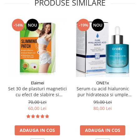
PRODUSE SIMILARE
-14%
NOU
-19%
NOU
Elaimei
ONE1x
Set 30 de plasturi magnetici
Serum cu acid hialuronic
cu efect de slabire si
pur hidrateaza si umple
detoxifiere a organismului
ridurile, 30 ml
70,00 Lei
99,00 Lei
ingrediente naturale
60,00 Lei
80,00 Lei
ADAUGA IN COS
ADAUGA IN COS