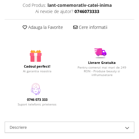
Cod Produs:
lant-comemorativ-catei-inima
Ai nevoie de ajutor?
0746073333
Adauga la Favorite
Cere informatii
Livrare Gratuita
Cadoul perfect!
Pentru comenzi mai mari de 249
Ai garantia noastra
RON - Produse beauty si
infrumusetare
0746 073 333
Suport telefonic prietenos
Descriere