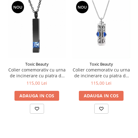
NOU
NOU
Toxic Beauty
Toxic Beauty
Colier comemorativ cu urna
Colier comemorativ cu urna
de incinerare cu piatra de
de incinerare cu piatra de
zirconiu din oțel inoxidabil,
zirconiu din oțel inoxidabil,
115,00 Lei
115,00 Lei
negru
silver
ADAUGA IN COS
ADAUGA IN COS