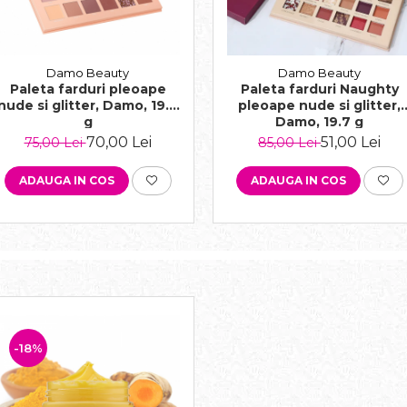
Damo Beauty
Damo Beauty
Paleta farduri pleoape
Paleta farduri Naughty
nude si glitter, Damo, 19.7
pleoape nude si glitter,
g
Damo, 19.7 g
70,00 Lei
51,00 Lei
75,00 Lei
85,00 Lei
ADAUGA IN COS
ADAUGA IN COS
-18%