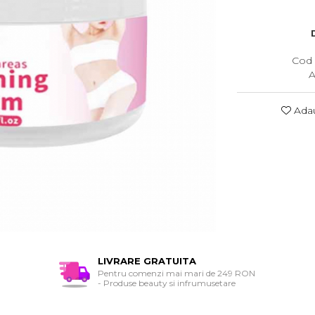
Cod 
A
Adau
LIVRARE GRATUITA
Pentru comenzi mai mari de 249 RON
- Produse beauty si infrumusetare