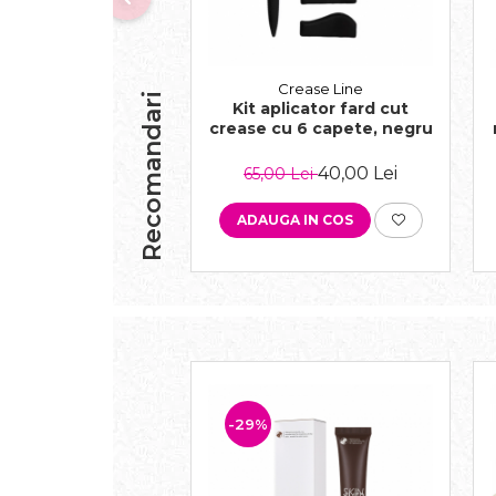
Crease Line
Recomandari
Kit aplicator fard cut
crease cu 6 capete, negru
40,00 Lei
65,00 Lei
ADAUGA IN COS
-29%