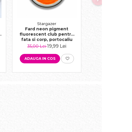
Stargazer
Stargazer
Fard neon pigment
Fard neon pi
fluorescent club pentru
fluorescent clu
fata si corp, portocaliu
fata si corp, ver
luminos
19,99 Lei
19,9
35,00 Lei
35,00 Lei
ADAUGA IN COS
ADAUGA IN COS