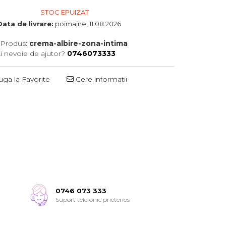
STOC EPUIZAT
Data de livrare:
poimaine, 11.08.2026
Produs:
crema-albire-zona-intima
i nevoie de ajutor?
0746073333
ga la Favorite
Cere informatii
0746 073 333
Suport telefonic prietenos