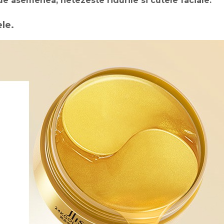
 de asemenea, netezeste ridurile si cutele faciale.
ele.