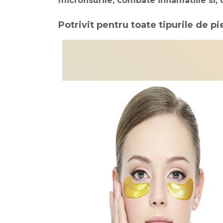
microfisurile, combate inflamatiile si,
Potrivit pentru toate tipurile de pi