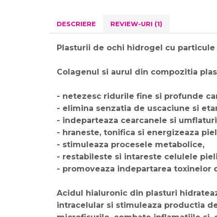
DESCRIERE
REVIEW-URI
(1)
Plasturii de ochi hidrogel cu particule
Colagenul si aurul din compozitia plast
- netezesc ridurile fine si profunde ca
- elimina senzatia de uscaciune si eta
- indeparteaza cearcanele si umflaturi
- hraneste, tonifica si energizeaza pie
- stimuleaza procesele metabolice,
- restabileste si intareste celulele pieli
- promoveaza indepartarea toxinelor de
Acidul hialuronic din plasturi hidrate
intracelular si stimuleaza productia d