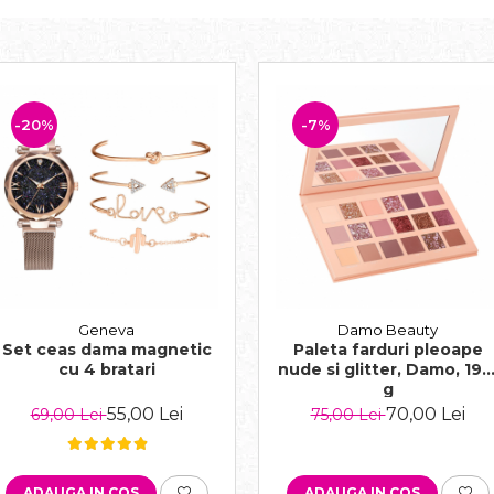
-20%
-7%
Geneva
Damo Beauty
Set ceas dama magnetic
Paleta farduri pleoape
cu 4 bratari
nude si glitter, Damo, 19.
g
55,00 Lei
70,00 Lei
69,00 Lei
75,00 Lei
ADAUGA IN COS
ADAUGA IN COS