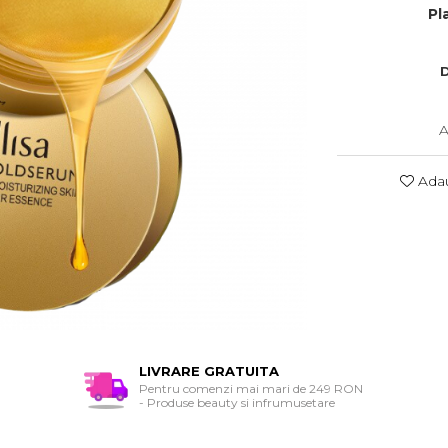
Pl
D
A
Adau
LIVRARE GRATUITA
Pentru comenzi mai mari de 249 RON
- Produse beauty si infrumusetare