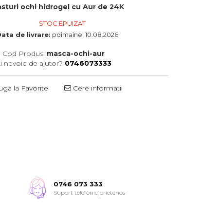
asturi ochi hidrogel cu Aur de 24K
STOC EPUIZAT
ata de livrare:
poimaine, 10.08.2026
Cod Produs:
masca-ochi-aur
i nevoie de ajutor?
0746073333
ga la Favorite
Cere informatii
0746 073 333
Suport telefonic prietenos