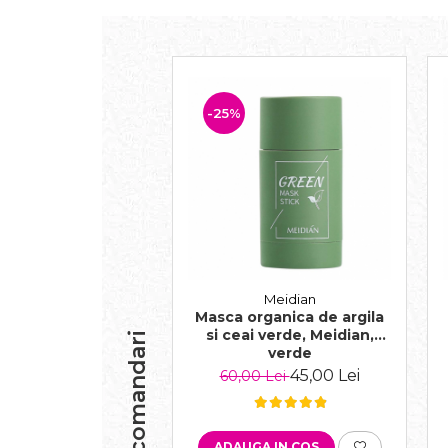
-25%
Meidian
Masca organica de argila
si ceai verde, Meidian,
Recomandari
verde
45,00 Lei
60,00 Lei
ADAUGA IN COS