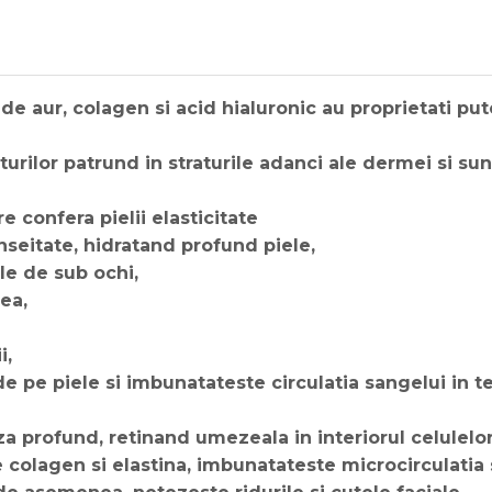
 de aur, colagen si acid hialuronic au proprietati put
urilor patrund in straturile adanci ale dermei si su
re confera pielii elasticitate
nseitate, hidratand profund piele,
le de sub ochi,
lea,
i,
 pe piele si imbunatateste circulatia sangelui in te
aza profund, retinand umezeala in interiorul celulel
e colagen si elastina, imbunatateste microcirculatia 