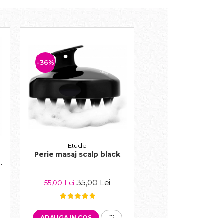
-36%
Etude
Perie masaj scalp black
7
35,00 Lei
55,00 Lei
ADAUGA IN COS