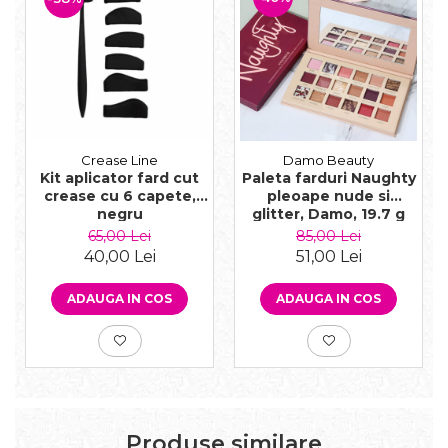
Crease Line
Damo Beauty
Kit aplicator fard cut
Paleta farduri Naughty
crease cu 6 capete,
pleoape nude si
negru
glitter, Damo, 19.7 g
65,00 Lei
85,00 Lei
40,00 Lei
51,00 Lei
ADAUGA IN COS
ADAUGA IN COS
Produse similare