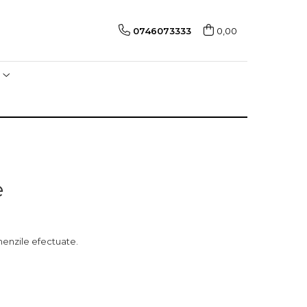
0746073333
0,00
e
menzile efectuate.