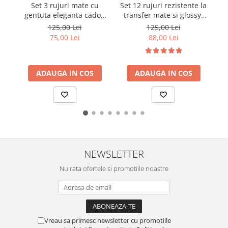
Set 3 rujuri mate cu
Set 12 rujuri rezistente la
gentuta eleganta cadou
transfer mate si glossy,
produse Vegan cruelty-
2.5 ml
cr
125,00 Lei
125,00 Lei
free, rosu
75,00 Lei
88,00 Lei
ADAUGA IN COS
ADAUGA IN COS
NEWSLETTER
Nu rata ofertele si promotiile noastre
Vreau sa primesc newsletter cu promotiile