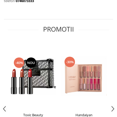
telefon
0746073333
PROMOTII
-30%
-40%
NOU
Toxic Beauty
Handaiyan