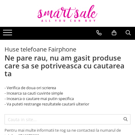
Accesorii telefoane
Care&Make-up
Periferice
Produse pentru copii
Smartwatch & bijuterii
Aparate intretinere si ingrijire corporala
Huse telefoane
Seturi de rujuri
Kit gaming
Casti copii
Smartwatch / Ceas inteligent
Aparate de infrumusetare
Huse telefoane Samsung
Machiaj
Mouse
Jucarii de plus
Curele Smartwatch
Aparate de masaj
Huse telefoane Fairphone
Bijuterii dama
Masti pentru ten si gomaje
Jucarii educative
Ne pare rau, nu am gasit produse
Bijuterii barbati
Ingrijirea parului & Hairstyling
Decoratiuni Craciun
care sa se potriveasca cu cautarea
Saruri de baie
ta
- Verifica de doua ori scrierea
- Incearca sa cauti cuvinte simple
- Incearca o cautare mai putin specifica
- Va puteti restrange rezultatele cautarii ulterior
Pentru mai multe informatii te rog sa ne contactezi la numarul de