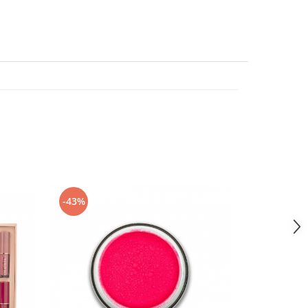
-44%
-43%