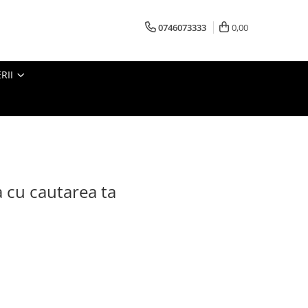
0746073333
0,00
RII
a cu cautarea ta