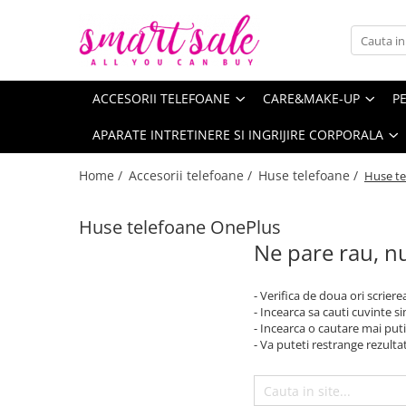
Accesorii telefoane
Care&Make-up
Periferice
Produse pentru copii
Smartwatch & bijuterii
Aparate intretinere si ingrijire corporala
Huse telefoane
Seturi de rujuri
Kit gaming
Casti copii
Smartwatch / Ceas inteligent
Aparate de infrumusetare
ACCESORII TELEFOANE
CARE&MAKE-UP
PE
Huse telefoane Samsung
Machiaj
Mouse
Jucarii de plus
Curele Smartwatch
Aparate de masaj
APARATE INTRETINERE SI INGRIJIRE CORPORALA
Bijuterii dama
Masti pentru ten si gomaje
Jucarii educative
Home /
Accesorii telefoane /
Huse telefoane /
Huse te
Bijuterii barbati
Ingrijirea parului & Hairstyling
Decoratiuni Craciun
Saruri de baie
Huse telefoane OnePlus
Ne pare rau, nu
- Verifica de doua ori scriere
- Incearca sa cauti cuvinte s
- Incearca o cautare mai puti
- Va puteti restrange rezultat