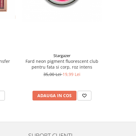
Stargazer
ansfer
Fard neon pigment fluorescent club
Aparat fac
pentru fata si corp, roz intens
imba
35,00 Lei
19,99 Lei
550,
ADAUGA IN COS
ADAU
SUPORT CLIENTI