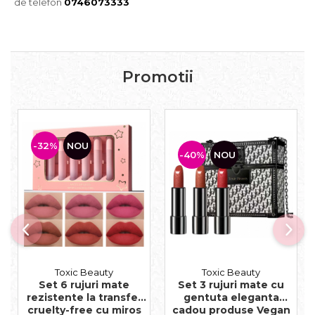
de telefon
0746073333
Promotii
-32%
NOU
-40%
NOU
Toxic Beauty
Toxic Beauty
Set 6 rujuri mate
Set 3 rujuri mate cu
rezistente la transfer
gentuta eleganta
cruelty-free cu miros
cadou produse Vegan