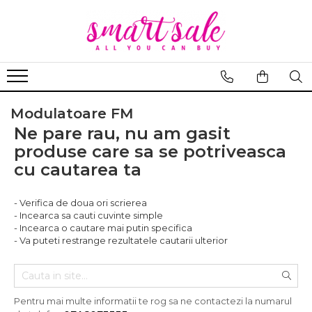
Accesorii telefoane
Care&Make-up
Periferice
Produse pentru copii
Smartwatch & bijuterii
Aparate intretinere si ingrijire corporala
Huse telefoane
Seturi de rujuri
Kit gaming
Casti copii
Smartwatch / Ceas inteligent
Aparate de infrumusetare
Huse telefoane Samsung
Machiaj
Mouse
Jucarii de plus
Curele Smartwatch
Aparate de masaj
Modulatoare FM
Bijuterii dama
Masti pentru ten si gomaje
Jucarii educative
Ne pare rau, nu am gasit
Bijuterii barbati
Ingrijirea parului & Hairstyling
Decoratiuni Craciun
produse care sa se potriveasca
Saruri de baie
cu cautarea ta
- Verifica de doua ori scrierea
- Incearca sa cauti cuvinte simple
- Incearca o cautare mai putin specifica
- Va puteti restrange rezultatele cautarii ulterior
Pentru mai multe informatii te rog sa ne contactezi la numarul