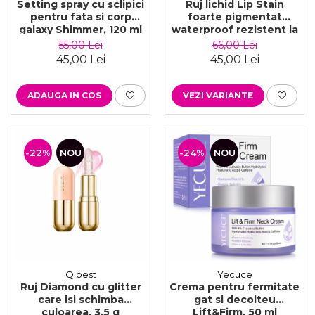
Setting spray cu sclipici
Ruj lichid Lip Stain
pentru fata si corp
foarte pigmentat
galaxy Shimmer, 120 ml
waterproof rezistent la
transfer 24H, 3g
55,00 Lei
66,00 Lei
45,00 Lei
45,00 Lei
ADAUGA IN COS
VEZI VARIANTE
-22%
NOU
-24%
NOU
Qibest
Yecuce
Ruj Diamond cu glitter
Crema pentru fermitate
care isi schimba
gat si decolteu
culoarea, 3.5 g
Lift&Firm, 50 ml