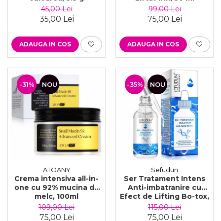
45,00 Lei
99,00 Lei
35,00 Lei
75,00 Lei
ADAUGA IN COS
ADAUGA IN COS
-31%
NOU
-35%
NOU
ATOANY
Sefudun
Crema intensiva all-in-
Ser Tratament Intens
one cu 92% mucina de
Anti-imbatranire cu
melc, 100ml
Efect de Lifting Bo-tox,
Sefudun, 30 ml
109,00 Lei
115,00 Lei
75,00 Lei
75,00 Lei