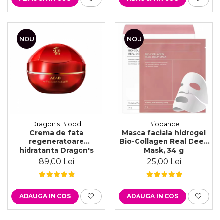
NOU
NOU
Dragon's Blood
Biodance
Crema de fata
Masca faciala hidrogel
regeneratoare
Bio-Collagen Real Deep
hidratanta Dragon's
Mask, 34 g
Blood cu efect de
89,00 Lei
25,00 Lei
fermitate, 30 g
ADAUGA IN COS
ADAUGA IN COS