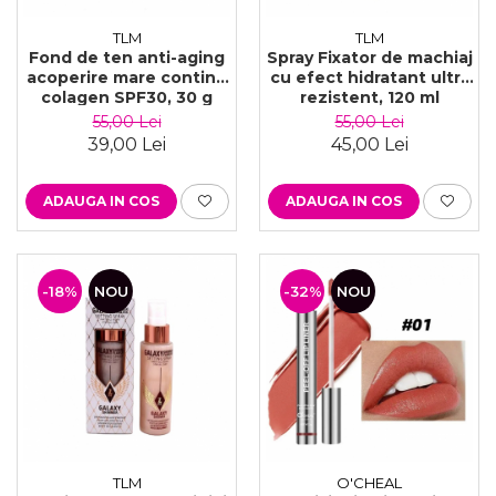
TLM
TLM
Fond de ten anti-aging
Spray Fixator de machiaj
acoperire mare contine
cu efect hidratant ultra
colagen SPF30, 30 g
rezistent, 120 ml
55,00 Lei
55,00 Lei
39,00 Lei
45,00 Lei
ADAUGA IN COS
ADAUGA IN COS
-18%
NOU
-32%
NOU
TLM
O'CHEAL