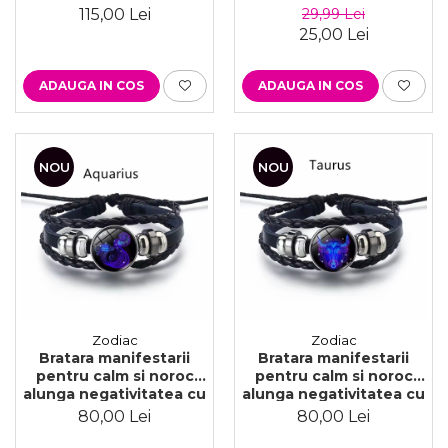
zirconiu din oțel
silk cat-eye, negru
115,00 Lei
29,99 Lei
inoxidabil, mov
25,00 Lei
ADAUGA IN COS
ADAUGA IN COS
NOU
NOU
Zodiac
Zodiac
Bratara manifestarii
Bratara manifestarii
pentru calm si noroc
pentru calm si noroc
alunga negativitatea cu
alunga negativitatea cu
semne zodiacale este
semne zodiacale este
80,00 Lei
80,00 Lei
reglabila si unisex,
reglabila si unisex, Taur