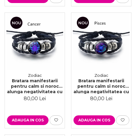
NOU
NOU
Zodiac
Zodiac
Bratara manifestarii
Bratara manifestarii
pentru calm si noroc
pentru calm si noroc
alunga negativitatea cu
alunga negativitatea cu
semne zodiacale este
semne zodiacale este
80,00 Lei
80,00 Lei
reglabila si unisex, Rac
reglabila si unisex, Pesti
ADAUGA IN COS
ADAUGA IN COS