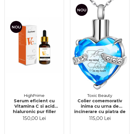
NOU
NOU
HighPrime
Toxic Beauty
Serum eficient cu
Colier comemorativ
Vitamina C si acid
inima cu urna de
hialuronic pur filler
incinerare cu piatra de
pentru lifting si umplere
zirconiu din oțel
150,00 Lei
115,00 Lei
riduri VC+Ha, 30 ml
inoxidabil, albastru