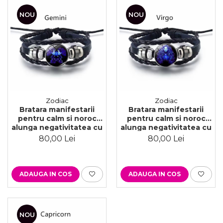
NOU
NOU
Zodiac
Zodiac
Bratara manifestarii
Bratara manifestarii
pentru calm si noroc
pentru calm si noroc
alunga negativitatea cu
alunga negativitatea cu
semne zodiacale este
semne zodiacale este
80,00 Lei
80,00 Lei
reglabila si unisex,
reglabila si unisex,
Gemeni
Fecioara
ADAUGA IN COS
ADAUGA IN COS
NOU