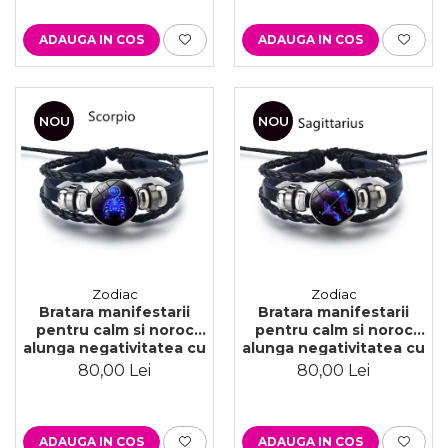
Varsator
ADAUGA IN COS
ADAUGA IN COS
NOU
NOU
Zodiac
Zodiac
Bratara manifestarii
Bratara manifestarii
pentru calm si noroc
pentru calm si noroc
alunga negativitatea cu
alunga negativitatea cu
semne zodiacale este
semne zodiacale este
80,00 Lei
80,00 Lei
reglabila si unisex,
reglabila si unisex,
Scorpion
Sagetator
ADAUGA IN COS
ADAUGA IN COS