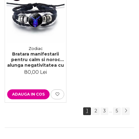
Zodiac
Bratara manifestarii
pentru calm si noroc
alunga negativitatea cu
semne zodiacale este
80,00 Lei
reglabila si unisex,
Capricorn
ADAUGA IN COS
1
2
3
5
...