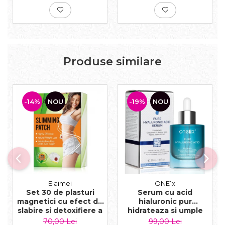
Produse similare
-14%
NOU
-19%
NOU
Elaimei
ONE1x
Set 30 de plasturi
Serum cu acid
magnetici cu efect de
hialuronic pur
slabire si detoxifiere a
hidrateaza si umple
organismului
ridurile, 30 ml
70,00 Lei
99,00 Lei