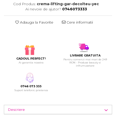
Cod Produs:
crema-lifting-gar-decolteu-yec
Ai nevoie de ajutor?
0746073333
Adauga la Favorite
Cere informatii
LIVRARE GRATUITA
CADOUL PERFECT!
Pentru comenzi mai mari de 249
Ai garantia noastra
RON - Produse beauty si
infrumusetare
0746 073 333
Suport telefonic prietenos
Descriere