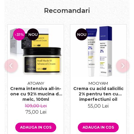
Recomandari
-31%
NOU
NOU
ATOANY
MOOYAM
Crema intensiva all-in-
Crema cu acid salicilic
one cu 92% mucina de
2% pentru ten cu
melc, 100ml
imperfectiuni oil
control, 20g
109,00 Lei
55,00 Lei
75,00 Lei
ADAUGA IN COS
ADAUGA IN COS