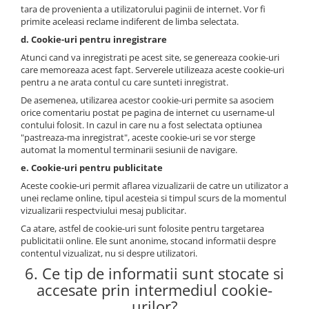
tara de provenienta a utilizatorului paginii de internet. Vor fi
primite aceleasi reclame indiferent de limba selectata.
d. Cookie-uri pentru inregistrare
Atunci cand va inregistrati pe acest site, se genereaza cookie-uri
care memoreaza acest fapt. Serverele utilizeaza aceste cookie-uri
pentru a ne arata contul cu care sunteti inregistrat.
De asemenea, utilizarea acestor cookie-uri permite sa asociem
orice comentariu postat pe pagina de internet cu username-ul
contului folosit. In cazul in care nu a fost selectata optiunea
"pastreaza-ma inregistrat", aceste cookie-uri se vor sterge
automat la momentul terminarii sesiunii de navigare.
e. Cookie-uri pentru publicitate
Aceste cookie-uri permit aflarea vizualizarii de catre un utilizator a
unei reclame online, tipul acesteia si timpul scurs de la momentul
vizualizarii respectviului mesaj publicitar.
Ca atare, astfel de cookie-uri sunt folosite pentru targetarea
publicitatii online. Ele sunt anonime, stocand informatii despre
contentul vizualizat, nu si despre utilizatori.
6. Ce tip de informatii sunt stocate si
accesate prin intermediul cookie-
urilor?