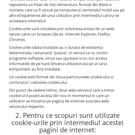
reprezinta un fisier de mici dimensiuni, format din litere si
numere, care va fi stocat pe computerul, terminalul mobil sau pe
alte echipamente ale unui utilizator prin intermediul carora se
acceseaza internetul.
Cookie-urile sunt instalate prin solicitarea emisa de un web-
server catre un browser (de ex. Internet Explorer, Firefox,
Chrome).
Cookie-urile odata instalate au o durata de existenta
determinata, ramanand "pasive", in sensul ca nu contin
programe software, virusi sau spyware si nu vor accesa
informatiile de pe hard driverul utilizatorului pe al carui
echipament au fost instalate.
Un cookie este format din doua parti:numele cookie-ului si
continutul / valoarea cookie-ului.
Din punct de vedere tehnic, doar web-serverul care a trimis
cookie-ul il poate accesa din nou in momentul in care un
utilizator se intoarce pe pagina de internet asociata web-
serverului respectiv.
2. Pentru ce scopuri sunt utilizate
cookie-urile prin intermediul acestei
pagini de internet: