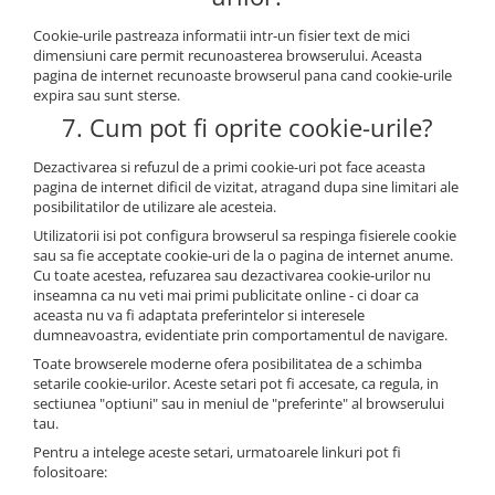
Cookie-urile pastreaza informatii intr-un fisier text de mici
dimensiuni care permit recunoasterea browserului. Aceasta
pagina de internet recunoaste browserul pana cand cookie-urile
expira sau sunt sterse.
7. Cum pot fi oprite cookie-urile?
Dezactivarea si refuzul de a primi cookie-uri pot face aceasta
pagina de internet dificil de vizitat, atragand dupa sine limitari ale
posibilitatilor de utilizare ale acesteia.
Utilizatorii isi pot configura browserul sa respinga fisierele cookie
sau sa fie acceptate cookie-uri de la o pagina de internet anume.
Cu toate acestea, refuzarea sau dezactivarea cookie-urilor nu
inseamna ca nu veti mai primi publicitate online - ci doar ca
aceasta nu va fi adaptata preferintelor si interesele
dumneavoastra, evidentiate prin comportamentul de navigare.
Toate browserele moderne ofera posibilitatea de a schimba
setarile cookie-urilor. Aceste setari pot fi accesate, ca regula, in
sectiunea "optiuni" sau in meniul de "preferinte" al browserului
tau.
Pentru a intelege aceste setari, urmatoarele linkuri pot fi
folositoare: