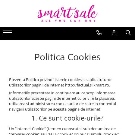
Accesorii telefoane
Care&Make-up
Periferice
Produse pentru copii
Smartwatch & bijuterii
Aparate intretinere si ingrijire corporala
Huse telefoane
Seturi de rujuri
Kit gaming
Casti copii
Smartwatch / Ceas inteligent
Aparate de infrumusetare
Huse telefoane Samsung
Machiaj
Mouse
Jucarii de plus
Curele Smartwatch
Aparate de masaj
Bijuterii dama
Masti pentru ten si gomaje
Jucarii educative
Politica Cookies
Bijuterii barbati
Ingrijirea parului & Hairstyling
Decoratiuni Craciun
Saruri de baie
Prezenta Politica privind fisierele cookies se aplica tuturor
utilizatorilor paginii de internet http://factual.silkmart.ro.
Informatiile prezentate in continuare au ca scop informarea
utilizatorilor acestei pagini de internet cu privire la plasarea,
utilizarea si administrarea cookie-urilor de catre in contextul
navigarii utilizatorilor pe aceasta pagina de internet.
1. Ce sunt cookie-urile?
Un "internet Cookie" (termen cunoscut si sub denumirea de
"browser cookie" sau "HTTP cookie" ori pur si simplu "cookie")