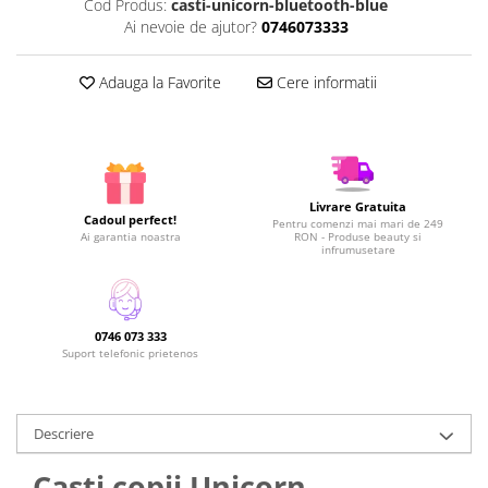
Cod Produs:
casti-unicorn-bluetooth-blue
Ai nevoie de ajutor?
0746073333
Adauga la Favorite
Cere informatii
Livrare Gratuita
Cadoul perfect!
Pentru comenzi mai mari de 249
Ai garantia noastra
RON - Produse beauty si
infrumusetare
0746 073 333
Suport telefonic prietenos
Descriere
Casti copii Unicorn