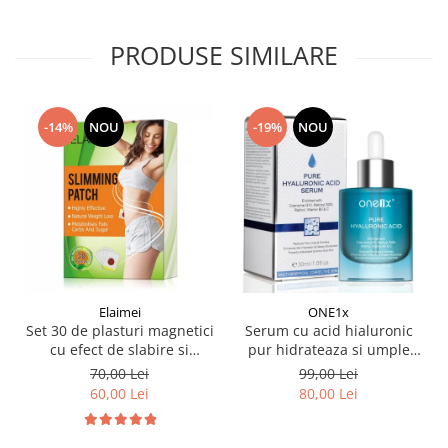
PRODUSE SIMILARE
-14%
NOU
-19%
NOU
Elaimei
ONE1x
Set 30 de plasturi magnetici
Serum cu acid hialuronic
cu efect de slabire si
pur hidrateaza si umple
detoxifiere a organismului
ridurile, 30 ml
70,00 Lei
99,00 Lei
ingrediente naturale
60,00 Lei
80,00 Lei