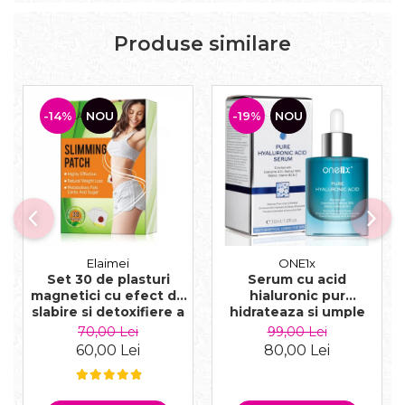
Produse similare
-14%
NOU
-19%
NOU
Elaimei
ONE1x
Set 30 de plasturi
Serum cu acid
magnetici cu efect de
hialuronic pur
slabire si detoxifiere a
hidrateaza si umple
organismului
ridurile, 30 ml
70,00 Lei
99,00 Lei
ingrediente naturale
60,00 Lei
80,00 Lei