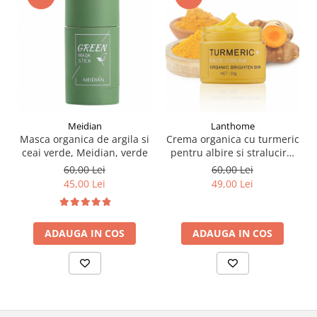
Meidian
Lanthome
Masca organica de argila si
Crema organica cu turmeric
ceai verde, Meidian, verde
pentru albire si stralucire,
Lanthome
60,00 Lei
60,00 Lei
45,00 Lei
49,00 Lei
ADAUGA IN COS
ADAUGA IN COS