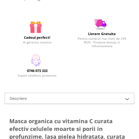
Livrare Gratuita
Cadoul perfect!
Pentru comenzi mai mari de 249
Ai garantia noastra
RON - Produse beauty si
infrumusetare
0746 073 333
Suport telefonic prietenos
Descriere
Masca organica cu vitamina C curata
efectiv celulele moarte si porii in
profunzime, lasa pielea hidratata, curata