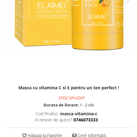
50,00 Lei
40,00 Lei
Economisesti:
10,00
Lei
Masca cu vitamina C si E pentru un ten perfect !
STOC EPUIZAT
Durata de livrare:
1 - 2 zile
Cod Produs:
masca-vitamina-c
Ai nevoie de ajutor?
0746073333
Adauga la Favorite
Cere informatii