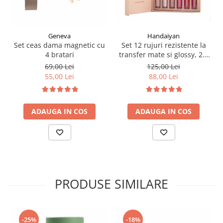
Handaiyan
Geneva
Set 12 rujuri rezistente la
Set ceas dama magnetic cu
transfer mate si glossy, 2.5
4 bratari
ml
125,00 Lei
69,00 Lei
88,00 Lei
55,00 Lei
ADAUGA IN COS
ADAUGA IN COS
PRODUSE SIMILARE
-25%
-18%