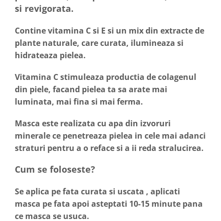
si revigorata.
Contine vitamina C si E si un mix din extracte de
plante naturale, care curata, ilumineaza si
hidrateaza pielea.
Vitamina C
stimuleaza productia de colagenul
din piele, facand pielea ta sa arate mai
luminata, mai fina si mai ferma.
Masca este realizata cu apa din izvoruri
minerale ce penetreaza pielea in cele mai adanci
straturi pentru a o reface si a ii reda stralucirea.
Cum se foloseste?
Se aplica pe fata curata si uscata , aplicati
masca pe fata apoi asteptati 10-15 minute pana
ce masca se usuca.