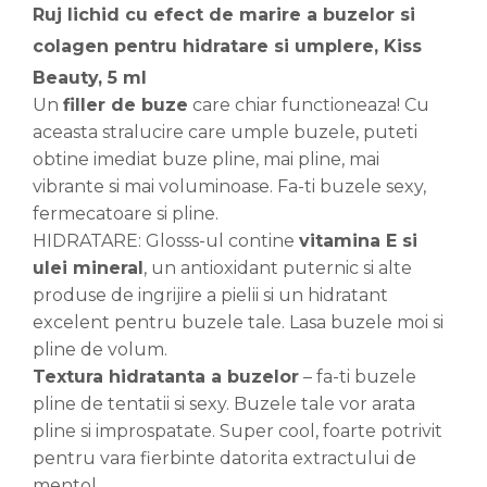
Ruj lichid cu efect de marire a buzelor si
colagen pentru hidratare si umplere, Kiss
Beauty, 5 ml
Un
filler de buze
care chiar functioneaza! Cu
aceasta stralucire care umple buzele, puteti
obtine imediat buze pline, mai pline, mai
vibrante si mai voluminoase. Fa-ti buzele sexy,
fermecatoare si pline.
HIDRATARE: Glosss-ul contine
vitamina E si
ulei mineral
, un antioxidant puternic si alte
produse de ingrijire a pielii si un hidratant
excelent pentru buzele tale. Lasa buzele moi si
pline de volum.
Textura hidratanta a buzelor
– fa-ti buzele
pline de tentatii si sexy. Buzele tale vor arata
pline si improspatate. Super cool, foarte potrivit
pentru vara fierbinte datorita extractului de
mentol.