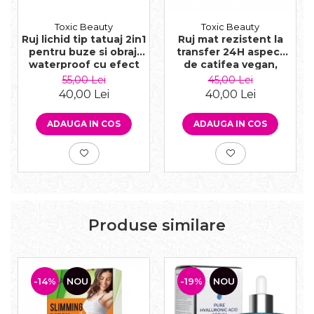
Toxic Beauty
Toxic Beauty
Ruj lichid tip tatuaj 2in1
Ruj mat rezistent la
pentru buze si obraji
transfer 24H aspect
waterproof cu efect
de catifea vegan,
mat si miros delicios
cocoa red
55,00 Lei
45,00 Lei
de pepene, rosu
40,00 Lei
40,00 Lei
ADAUGA IN COS
ADAUGA IN COS
Produse similare
-14%
NOU
-19%
NOU