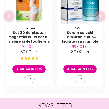
Elaimei
ONE1x
Set 30 de plasturi
Serum cu acid
magnetici cu efect de
hialuronic pur
slabire si detoxifiere a
hidrateaza si umple
organismului
ridurile, 30 ml
70,00 Lei
99,00 Lei
ingrediente naturale
60,00 Lei
80,00 Lei
ADAUGA IN COS
ADAUGA IN COS
NEWSLETTER