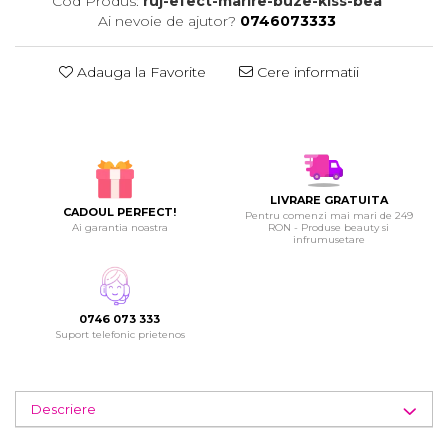
Cod Produs:
ruj-efect-marire-buze-kiss-bea
Ai nevoie de ajutor?
0746073333
Adauga la Favorite
Cere informatii
LIVRARE GRATUITA
CADOUL PERFECT!
Pentru comenzi mai mari de 249
Ai garantia noastra
RON - Produse beauty si
infrumusetare
0746 073 333
Suport telefonic prietenos
Descriere