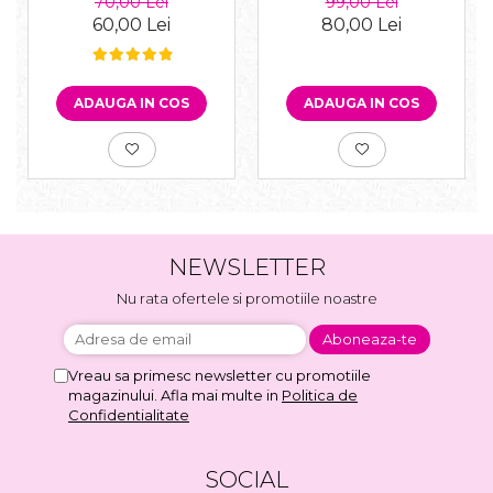
70,00 Lei
99,00 Lei
ingrediente naturale
60,00 Lei
80,00 Lei
ADAUGA IN COS
ADAUGA IN COS
NEWSLETTER
Nu rata ofertele si promotiile noastre
Vreau sa primesc newsletter cu promotiile
magazinului. Afla mai multe in
Politica de
Confidentialitate
SOCIAL