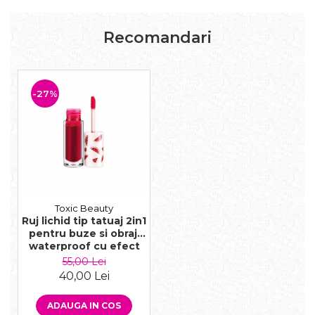
Recomandari
-27%
Toxic Beauty
Ruj lichid tip tatuaj 2in1
pentru buze si obraji
waterproof cu efect
mat si miros delicios
55,00 Lei
de pepene, rosu
40,00 Lei
ADAUGA IN COS