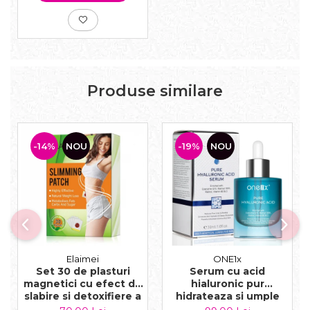
Produse similare
-14%
NOU
-19%
NOU
Elaimei
ONE1x
Set 30 de plasturi
Serum cu acid
magnetici cu efect de
hialuronic pur
slabire si detoxifiere a
hidrateaza si umple
organismului
ridurile, 30 ml