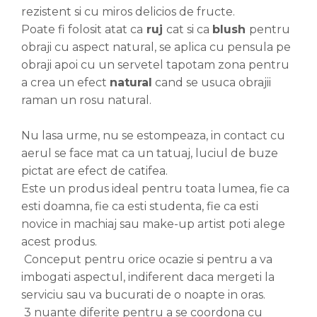
rezistent si cu miros delicios de fructe.
Poate fi folosit atat ca
ruj
cat si ca
blush
pentru
obraji cu aspect natural, se aplica cu pensula pe
obraji apoi cu un servetel tapotam zona pentru
a crea un efect
natural
cand se usuca obrajii
raman un rosu natural.
Nu lasa urme, nu se estompeaza, in contact cu
aerul se face mat ca un tatuaj, luciul de buze
pictat are efect de catifea.
Este un produs ideal pentru toata lumea, fie ca
esti doamna, fie ca esti studenta, fie ca esti
novice in machiaj sau make-up artist poti alege
acest produs.
Conceput pentru orice ocazie si pentru a va
imbogati aspectul, indiferent daca mergeti la
serviciu sau va bucurati de o noapte in oras.
3 nuante diferite pentru a se coordona cu