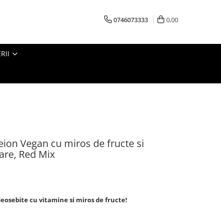
0746073333
0,00
RII
reion Vegan cu miros de fructe si
are, Red Mix
deosebite cu vitamine si miros de fructe!