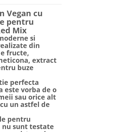
on Vegan cu
ne pentru
Red Mix
 moderne si
realizate din
e fructe,
imeticona, extract
entru buze
utie perfecta
ca este vorba de o
meii sau orice alt
 cu un astfel de
ale pentru
 nu sunt testate