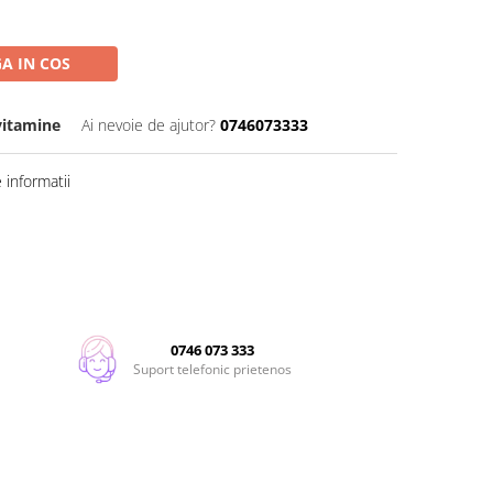
A IN COS
vitamine
Ai nevoie de ajutor?
0746073333
informatii
0746 073 333
Suport telefonic prietenos