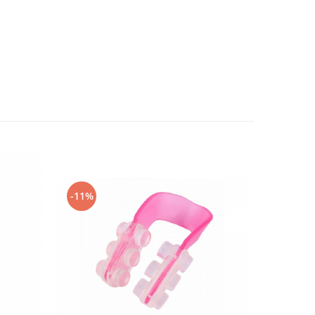
-11%
-27%