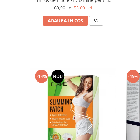
miros de fructe si vitamine pentru
hidratare, Chocolate Mix
60,00 Lei
55,00 Lei
ADAUGA IN COS
-14%
NOU
-19%