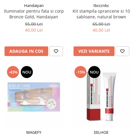
Handaiyan
Ibcccnbc
Iluminator pentru fata si corp
Kit stampila sprancene si 10
Bronze Gold, Handaiyan
sabloane, natural brown
55,00 Lei
65,00 Lei
40,00 Lei
40,00 Lei
ADAUGA IN COS
VEZI VARIANTE
-43%
NOU
-15%
NOU
MAGEFY
EELHOE