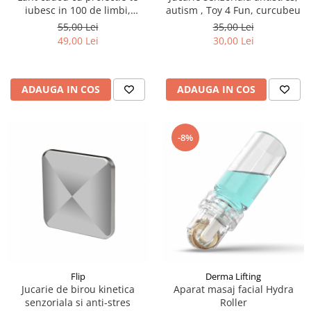
iubesc in 100 de limbi,
autism , Toy 4 Fun, curcubeu
Jewelry, auriu
55,00 Lei
35,00 Lei
49,00 Lei
30,00 Lei
ADAUGA IN COS
ADAUGA IN COS
-8%
Flip
Derma Lifting
Jucarie de birou kinetica
Aparat masaj facial Hydra
senzoriala si anti-stres
Roller