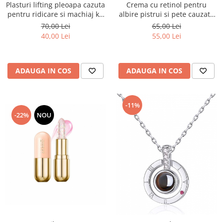
Plasturi lifting pleoapa cazuta
Crema cu retinol pentru
pentru ridicare si machiaj kit
albire pistrui si pete cauzate
complet 180 bucati Toxic
de expunerea la soare, 20 g
70,00 Lei
65,00 Lei
Beauty
40,00 Lei
55,00 Lei
ADAUGA IN COS
ADAUGA IN COS
-11%
-22%
NOU