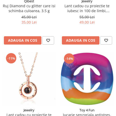
Qibest
Jewelry
Ruj Diamond cu glitter care isi
Lant cadou cu proiectie te
schimba culoarea, 3.5 g
iubesc in 100 de limbi,
Jewelry, argintiu
45,00 Lei
55,00 Lei
35,00 Lei
49,00 Lei
ADAUGA IN COS
ADAUGA IN COS
-11%
-14%
Jewelry
Toy 4 Fun
Lant cadou cu proiectie te
Jucarie senzoriala antistres,