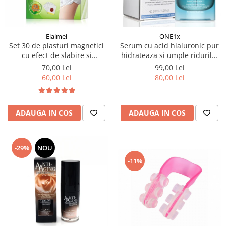
Elaimei
ONE1x
Set 30 de plasturi magnetici
Serum cu acid hialuronic pur
cu efect de slabire si
hidrateaza si umple ridurile,
detoxifiere a organismului
30 ml
70,00 Lei
99,00 Lei
ingrediente naturale
60,00 Lei
80,00 Lei
ADAUGA IN COS
ADAUGA IN COS
-29%
NOU
-11%