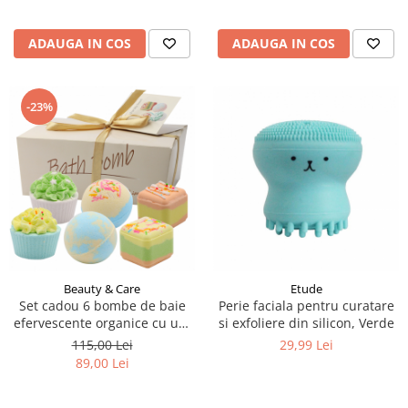
ADAUGA IN COS
ADAUGA IN COS
-23%
Beauty & Care
Etude
Set cadou 6 bombe de baie
Perie faciala pentru curatare
efervescente organice cu unt
si exfoliere din silicon, Verde
de Shea si uleiuri esentiale cu
115,00 Lei
29,99 Lei
aspect de prajiturele
89,00 Lei