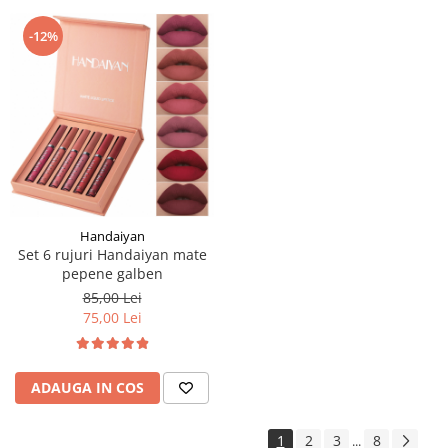
-12%
Handaiyan
Set 6 rujuri Handaiyan mate
pepene galben
85,00 Lei
75,00 Lei
ADAUGA IN COS
1
2
3
8
...