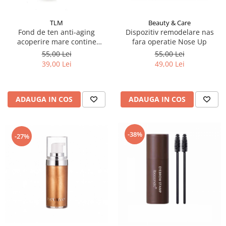
Beauty & Care
TLM
Dispozitiv remodelare nas
Fond de ten anti-aging
fara operatie Nose Up
acoperire mare contine
colagen SPF30, 30 g
55,00 Lei
55,00 Lei
49,00 Lei
39,00 Lei
ADAUGA IN COS
ADAUGA IN COS
-38%
-27%