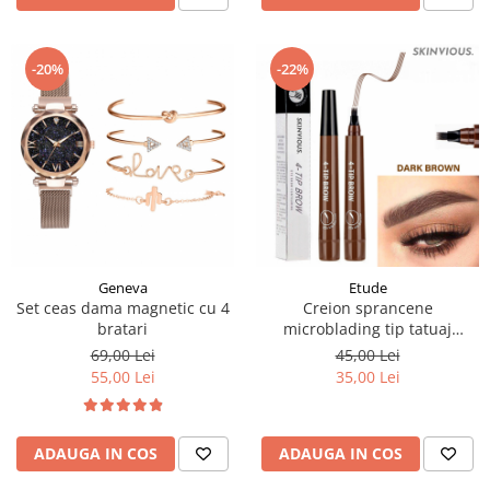
-20%
-22%
Geneva
Etude
Set ceas dama magnetic cu 4
Creion sprancene
bratari
microblading tip tatuaj
rezistent la apa
69,00 Lei
45,00 Lei
55,00 Lei
35,00 Lei
ADAUGA IN COS
ADAUGA IN COS