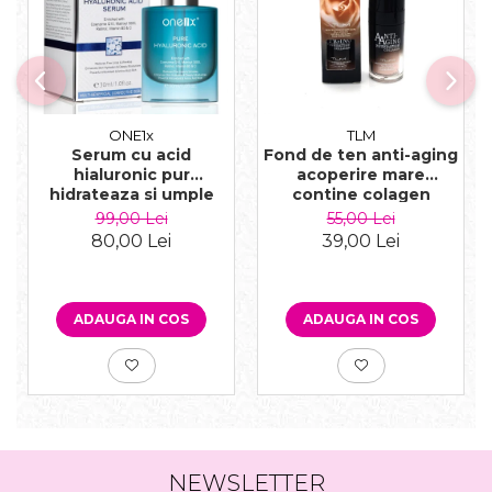
ONE1x
TLM
Serum cu acid
Fond de ten anti-aging
hialuronic pur
acoperire mare
hidrateaza si umple
contine colagen
ridurile, 30 ml
SPF30, 30 g
99,00 Lei
55,00 Lei
80,00 Lei
39,00 Lei
ADAUGA IN COS
ADAUGA IN COS
NEWSLETTER