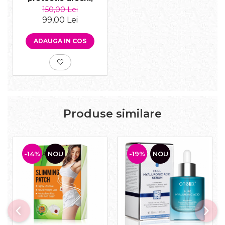
universale, Baby Blue
150,00 Lei
99,00 Lei
ADAUGA IN COS
Produse similare
-14%
NOU
-19%
NOU