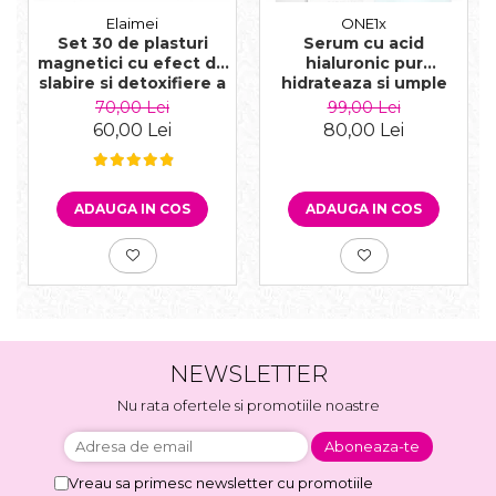
Elaimei
ONE1x
Set 30 de plasturi
Serum cu acid
magnetici cu efect de
hialuronic pur
slabire si detoxifiere a
hidrateaza si umple
organismului
ridurile, 30 ml
70,00 Lei
99,00 Lei
ingrediente naturale
60,00 Lei
80,00 Lei
ADAUGA IN COS
ADAUGA IN COS
NEWSLETTER
Nu rata ofertele si promotiile noastre
Vreau sa primesc newsletter cu promotiile